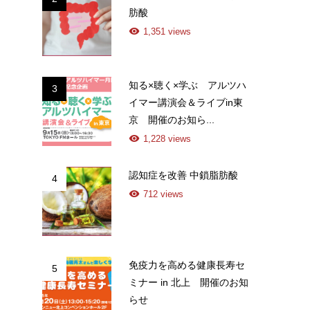
肪酸
1,351 views
知る×聴く×学ぶ アルツハ
3
イマー講演会＆ライブin東
京 開催のお知ら...
1,228 views
認知症を改善 中鎖脂肪酸
4
712 views
免疫力を高める健康長寿セ
5
ミナー in 北上 開催のお知
らせ