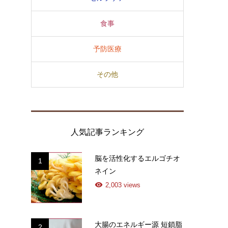
食事
予防医療
その他
人気記事ランキング
脳を活性化するエルゴチオ
1
ネイン
2,003 views
大腸のエネルギー源 短鎖脂
2