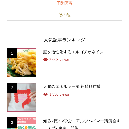
予防医療
その他
人気記事ランキング
脳を活性化するエルゴチオネイン
1
2,003 views
大腸のエネルギー源 短鎖脂肪酸
2
1,356 views
知る×聴く×学ぶ アルツハイマー講演会＆
3
ライブin東京 開催...